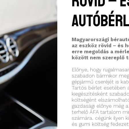
Rövid – é
autóbérl
Magyarországi bérautó
az eszköz rövid – és 
erre megoldás a mérle
között nem szereplő t
Előnye, hogy rugalmasan
szabadon bármikor megsz
gépjármű cseréjét is ka
Tartós bérlet esetében 
kiegészítésként szabad
költségént elszámolható 
gazdasági előnye még a k
terhelő ÁFA tartalom mi
számára. cégünk ilyen ki
és gumi költség fedezete