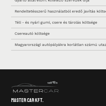
Gyártó által előírt kötelező szervizek díja
Rendeltetésszerű használatból eredő javítás költ
Téli - és nyári gumi, csere és tárolás költsége
Csereautó költsége
Magyarországi autópályákra korlátlan számú utazá
Master Car Kft.