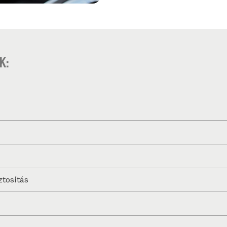
k:
ztosítás