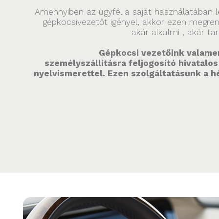
Amennyiben az ügyfél a saját használatában 
gépkocsivezetőt igényel, akkor ezen megrend
akár alkalmi , akár ta
Gépkocsi vezetőink valame
személyszállításra feljogosító hivatalo
nyelvismerettel. Ezen szolgáltatásunk a h