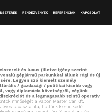
NSZFEREK
RENDEZVÉNYEK
REFERENCIÁK
KAPCSOLAT
lszerelt és luxus (illetve igény szerint
nvonalú gépjármű parkunkkal állunk régi és új
ésére. Legyen szó kiemelt személy
últúrális / gazdasági / politikai kisebb vagy
l, vagy diplomácia követségről, cégünk
 diszkréciót és a legmagasabb szintű operatív
ntok minőségét a Valton Master Car Kft.
 éves tapasztalata, flottánk kiemelkedő
nknek személyre szabott ügyfélportálunk és