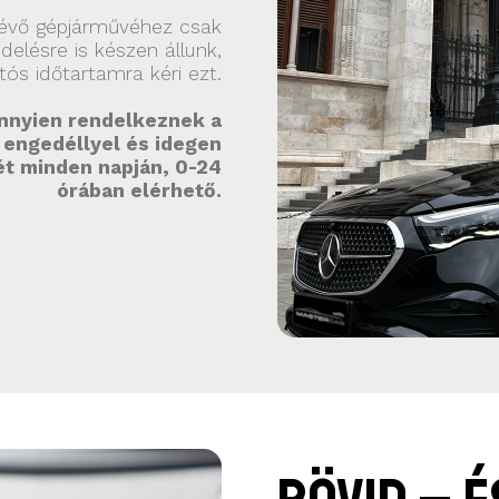
lévő gépjárművéhez csak
elésre is készen állunk,
rtós időtartamra kéri ezt.
nnyien rendelkeznek a
s engedéllyel és idegen
ét minden napján, 0-24
órában elérhető.