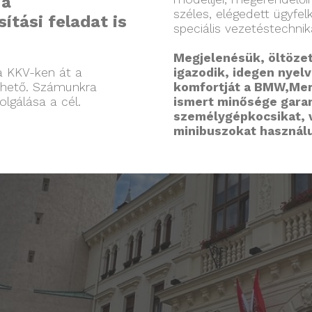
 a
széles, elégedett ügyfel
tási feladat is
speciális vezetéstechni
Megjelenésük, öltöze
a KKV-ken át a
igazodik, idegen nyel
érhető. Számunkra
komfortját a BMW,Merc
lgálása a cél.
ismert minősége garan
személygépkocsikat, v
minibuszokat használ