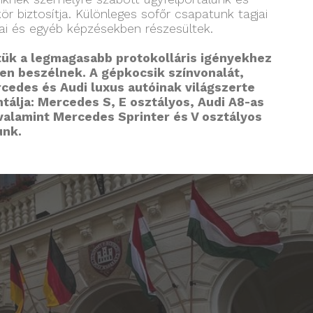
kör biztosítja. Különleges sofőr csapatunk tagjai
kai és egyéb képzésekben részesültek.
tük a legmagasabb protokolláris igényekhez
ven beszélnek. A gépkocsik színvonalát,
edes és Audi luxus autóinak világszerte
tálja: Mercedes S, E osztályos, Audi A8-as
alamint Mercedes Sprinter és V osztályos
unk.