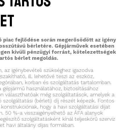
s tartós
et
 piac fejlődése során megerősödött az igény
hosszútávú bérletére. Gépjárművek esetében
gen kívüli pénzügyi forrást, kötelezettségek
artós bérlet megoldás.
, az igénybevételi szükséghez igazodva
akítható, ill. lehetővé teszi az eszköz,
tegóriában, korban és szolgáltatás tartalomban.
a gépjármű használatához, biztosításához
on választhatóak még szolgáltatások, amelyek a
szolgáltatási (bérleti) díj részét képezik. Fontos
onstrukciónak, hogy a havi szolgáltatási díjat
n. 50 %-a visszaigényelhető az ÁFA alanyok
egészítő szolgáltatásként kínál teljeskörű szerviz
t havi általány díjas formában.