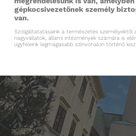
megrendelésünk is van, amelyben
gépkocsivezetőnek személy biztosí
van.
Szolgáltatatásaink a természetes személyektől 
nagyvállatok, állami intézmények számára is el
ügyfeleink legmagasabb színvonalon történő kiszo