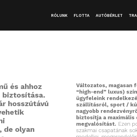
RÓLUNK
FLOTTA
AUTÓBÉRLET
TRA
mű és ahhoz
Változatos, magasan fe
“high-end” luxus) szí
 biztosítása.
ügyfeleink rendelkez
kár hosszútávú
szállításról, sport / k
vehetik
nagyobb rendezvényrő
biztosítja a maximális
mi
megvalósítást.
Ezen po
, de olyan
szakmai csapatának sok
modelljei, megerendelői