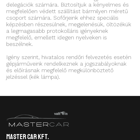
delegációk számára. Biztosítjuk a kényelmes és
megfelelően védett szállítást bármilyen méretű
csoport számára. Sofőrjeink ehhez speciális
képzésben részesülnek, megjelenésük, öltözékük
a legmagasabb protokolláris igényeknek
megfelelő, emellett idegen nyelveken is
beszélnek.
Igény szerint, hivatalos rendőri felvezetés esetén
gépjárműveink rendelkeznek a jogszabályoknak
és előírásnak megfelelő megkülönböztető
jelzéssel (kék lámpa).
Master Car Kft.