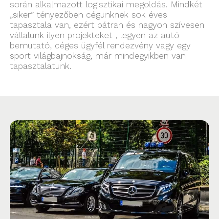
során alkalmazott logisztikai megoldás. Mindkét
„siker” tényezőben cégünknek sok éves
tapasztala van, ezért bátran és nagyon szívesen
vállalunk ilyen projekteket , legyen az autó
bemutató, céges ügyfél rendezvény vagy egy
sport világbajnokság, már mindegyikben van
tapasztalatunk.