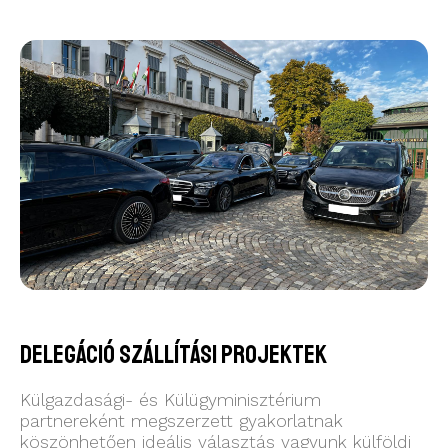
Delegáció szállítási projektek
Külgazdasági- és Külügyminisztérium
partnereként megszerzett gyakorlatnak
köszönhetően ideális választás vagyunk külföldi