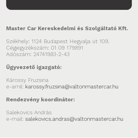
Master Car Kereskedelmi és Szolgáltató Kft.
Székhely: 1124 Budapest Hegyalja út 109.
Cégjegyzékszám: 01 09 179891
Adószám: 24741983-2-43
Ügyvezető igazgató:
Károssy Fruzsina
e-amil:
karossy.fruzsina@valtonmastercar.hu
Rendezvény koordinátor:
Salekovics András
e-mail:
salekovics.andras@valtonmastercar.hu