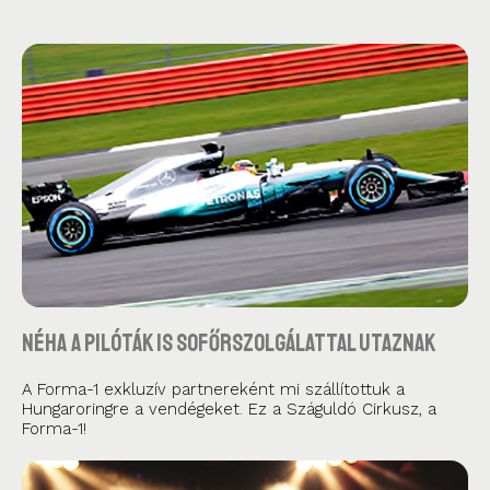
Néha a pilóták is sofőrszolgálattal utaznak
A Forma-1 exkluzív partnereként mi szállítottuk a
Hungaroringre a vendégeket. Ez a Száguldó Cirkusz, a
Forma-1!